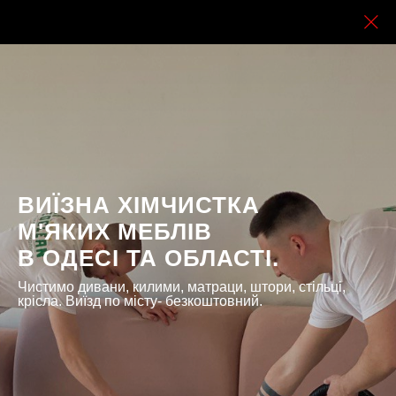
ВИЇЗНА ХІМЧИСТКА
М'ЯКИХ МЕБЛІВ
В ОДЕСІ ТА ОБЛАСТІ.
Чистимо дивани, килими, матраци, штори, стільці,
крісла. Виїзд по місту- безкоштовний.