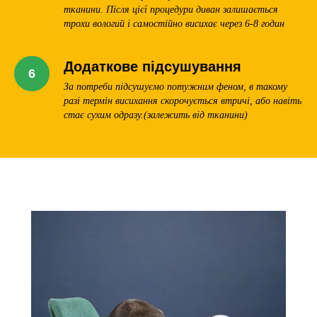
тканини. Після цієї процедури диван залишається
трохи вологий і самостійно висихає через 6-8 годин
Додаткове підсушування
За потреби підсушуємо потужним феном, в такому
разі термін висихання скорочується втричі, або навіть
стає сухим одразу.(залежить від тканини)