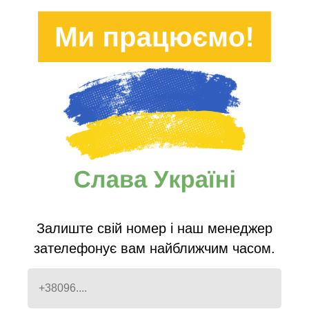
1.Виїзд майстрів
2.Глибоке вибивання пилу
3.Аквачистка
4.Видалення плям
5.Нейтралізація запаху
6.Ополіскувач
7.Вакуумне висушивання
8.Додаткове підсушування потужним феном
9.Рекомендаціїї по догляду
Залиште свій номер і наш менеджер
зателефонує вам найближчим часом.