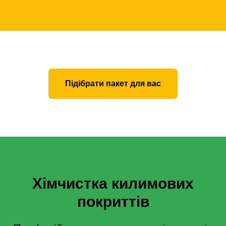
Підібрати пакет для вас
Хімчистка килимових
покриттів