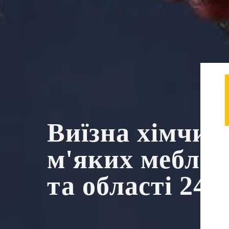
Виїзна хімчис
м'яких меблів
та області 24/7