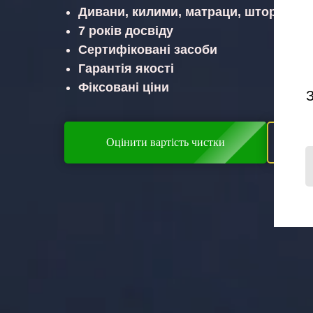
Дивани, килими, матраци, штори
7 років досвіду
Сертифіковані засоби
Гарантія якості
Фіксовані ціни
Оцінити вартість чистки