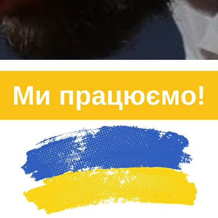
тка
 по Вінниці
.