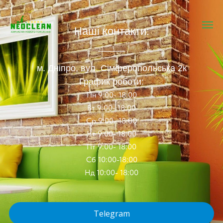
Наші контакти:
м. Дніпро, вул. Сімферопольська 2к
График роботи:
Пн 9:00- 18:00
Вт 9:00- 18:00
Ср 9:00- 18:00
Чт 9:00- 18:00
Пт 9:00- 18:00
Сб 10:00-18:00
Нд 10:00- 18:00
Telegram